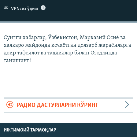
VPNсиз ўқиш
Сўнгги хабарлар, Ўзбекистон, Марказий Осиë ва
халқаро майдонда кечаëтган долзарб жараëнларга
доир тафсилот ва таҳлиллар билан Озодликда
танишинг!
РАДИО ДАСТУРЛАРНИ КЎРИНГ
ИЖТИМОИЙ ТАРМОҚЛАР