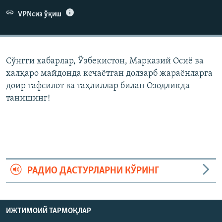
VPNсиз ўқиш
Сўнгги хабарлар, Ўзбекистон, Марказий Осиë ва
халқаро майдонда кечаëтган долзарб жараëнларга
доир тафсилот ва таҳлиллар билан Озодликда
танишинг!
РАДИО ДАСТУРЛАРНИ КЎРИНГ
ИЖТИМОИЙ ТАРМОҚЛАР