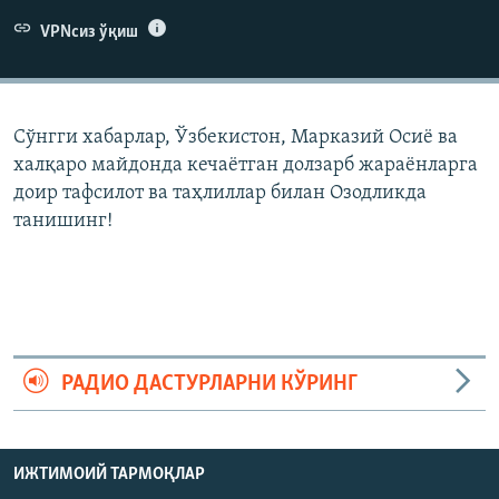
VPNсиз ўқиш
Сўнгги хабарлар, Ўзбекистон, Марказий Осиë ва
халқаро майдонда кечаëтган долзарб жараëнларга
доир тафсилот ва таҳлиллар билан Озодликда
танишинг!
РАДИО ДАСТУРЛАРНИ КЎРИНГ
ИЖТИМОИЙ ТАРМОҚЛАР