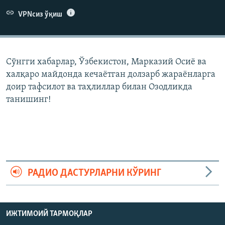
VPNсиз ўқиш
Сўнгги хабарлар, Ўзбекистон, Марказий Осиë ва
халқаро майдонда кечаëтган долзарб жараëнларга
доир тафсилот ва таҳлиллар билан Озодликда
танишинг!
РАДИО ДАСТУРЛАРНИ КЎРИНГ
ИЖТИМОИЙ ТАРМОҚЛАР