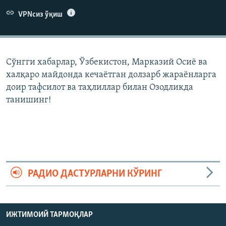
VPNсиз ўқиш
Сўнгги хабарлар, Ўзбекистон, Марказий Осиë ва
халқаро майдонда кечаëтган долзарб жараëнларга
доир тафсилот ва таҳлиллар билан Озодликда
танишинг!
РАДИО ДАСТУРЛАРНИ КЎРИНГ
ИЖТИМОИЙ ТАРМОҚЛАР