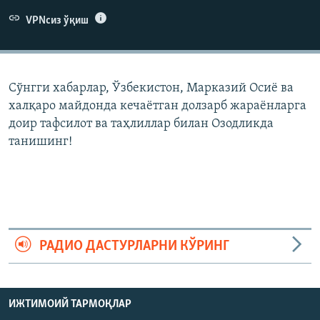
VPNсиз ўқиш
Сўнгги хабарлар, Ўзбекистон, Марказий Осиë ва
халқаро майдонда кечаëтган долзарб жараëнларга
доир тафсилот ва таҳлиллар билан Озодликда
танишинг!
РАДИО ДАСТУРЛАРНИ КЎРИНГ
ИЖТИМОИЙ ТАРМОҚЛАР