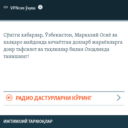
VPNсиз ўқиш
Сўнгги хабарлар, Ўзбекистон, Марказий Осиë ва
халқаро майдонда кечаëтган долзарб жараëнларга
доир тафсилот ва таҳлиллар билан Озодликда
танишинг!
РАДИО ДАСТУРЛАРНИ КЎРИНГ
ИЖТИМОИЙ ТАРМОҚЛАР