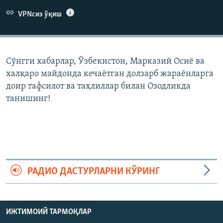
VPNсиз ўқиш
Сўнгги хабарлар, Ўзбекистон, Марказий Осиë ва
халқаро майдонда кечаëтган долзарб жараëнларга
доир тафсилот ва таҳлиллар билан Озодликда
танишинг!
РАДИО ДАСТУРЛАРНИ КЎРИНГ
ИЖТИМОИЙ ТАРМОҚЛАР