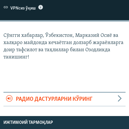
VPNсиз ўқиш
Сўнгги хабарлар, Ўзбекистон, Марказий Осиë ва
халқаро майдонда кечаëтган долзарб жараëнларга
доир тафсилот ва таҳлиллар билан Озодликда
танишинг!
РАДИО ДАСТУРЛАРНИ КЎРИНГ
ИЖТИМОИЙ ТАРМОҚЛАР