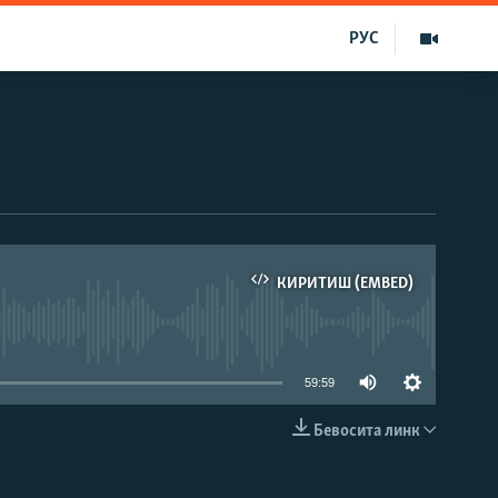
РУС
КИРИТИШ (EMBED)
д эмас
59:59
Бевосита линк
КИРИТИШ (EMBED)