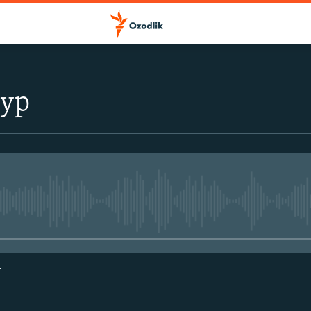
тур
Айни дамда медиа-манба мавжу
г