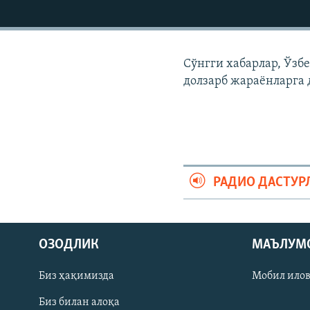
Сўнгги хабарлар, Ўзб
долзарб жараëнларга 
РАДИО ДАСТУР
На русском
ОЗОДЛИК
МАЪЛУМ
ИЖТИМОИЙ ТАРМОҚЛАР
Биз ҳақимизда
Мобил ило
Биз билан алоқа