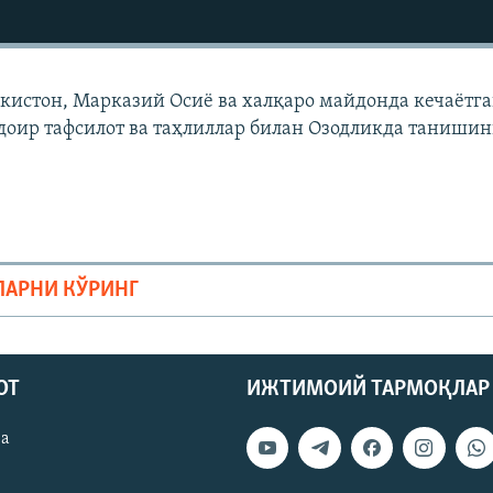
екистон, Марказий Осиë ва халқаро майдонда кечаëтг
доир тафсилот ва таҳлиллар билан Озодликда танишин
ЛАРНИ КЎРИНГ
ОТ
ИЖТИМОИЙ ТАРМОҚЛАР
ва