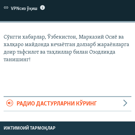
VPNсиз ўқиш
Сўнгги хабарлар, Ўзбекистон, Марказий Осиë ва
халқаро майдонда кечаëтган долзарб жараëнларга
доир тафсилот ва таҳлиллар билан Озодликда
танишинг!
РАДИО ДАСТУРЛАРНИ КЎРИНГ
ИЖТИМОИЙ ТАРМОҚЛАР