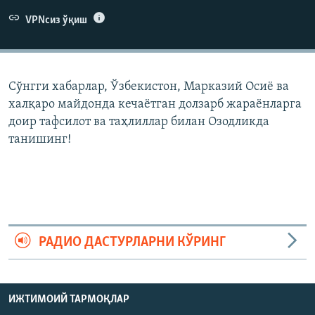
VPNсиз ўқиш
Сўнгги хабарлар, Ўзбекистон, Марказий Осиë ва
халқаро майдонда кечаëтган долзарб жараëнларга
доир тафсилот ва таҳлиллар билан Озодликда
танишинг!
РАДИО ДАСТУРЛАРНИ КЎРИНГ
ИЖТИМОИЙ ТАРМОҚЛАР