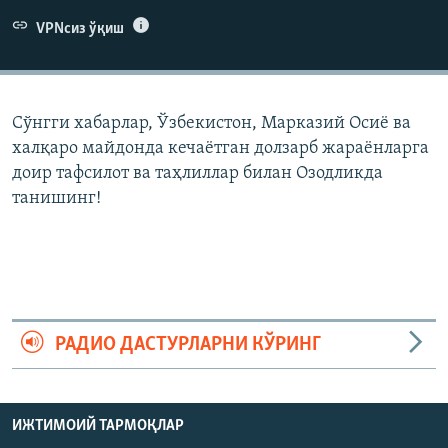
VPNсиз ўқиш
Сўнгги хабарлар, Ўзбекистон, Марказий Осиë ва
халқаро майдонда кечаëтган долзарб жараëнларга
доир тафсилот ва таҳлиллар билан Озодликда
танишинг!
РАДИО ДАСТУРЛАРНИ КЎРИНГ
ИЖТИМОИЙ ТАРМОҚЛАР