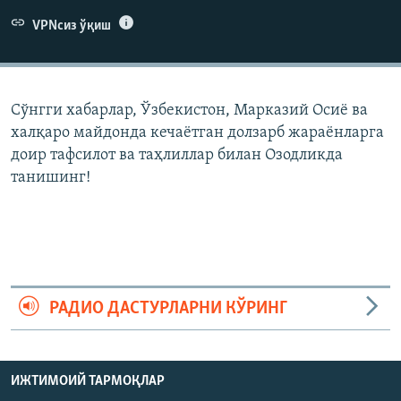
VPNсиз ўқиш
Сўнгги хабарлар, Ўзбекистон, Марказий Осиë ва
халқаро майдонда кечаëтган долзарб жараëнларга
доир тафсилот ва таҳлиллар билан Озодликда
танишинг!
РАДИО ДАСТУРЛАРНИ КЎРИНГ
ИЖТИМОИЙ ТАРМОҚЛАР