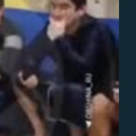
д эмас