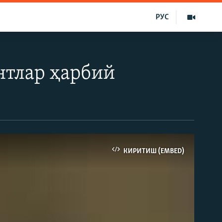
РУС
нтлар ҳарбий
КИРИТИШ (EMBED)