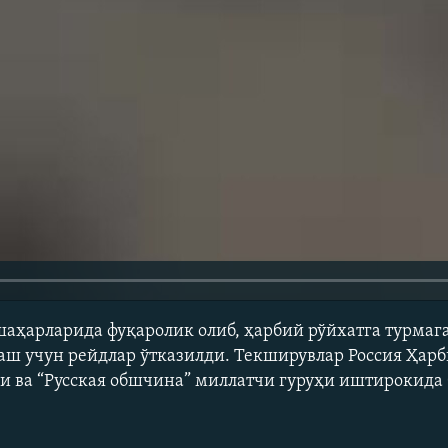
шаҳарларида фуқаролик олиб, ҳарбий рўйхатга турмаг
ш учун рейдлар ўтказилди. Текширувлар Россия Ҳарб
 ва “Русская обшчина” миллатчи гуруҳи иштирокида 