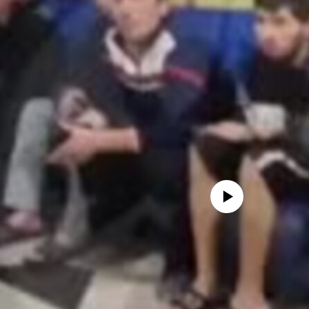
Айни дамда медиа-манба мавжу