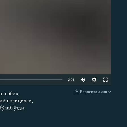
Auto
2:04
240p
Бевосита линк
ан собиқ
КИРИТИШ (EMBED)
360p
ий полицияси,
бўлиб ўтди.
480p
720p