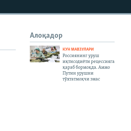
1080p
Алоқадор
КУН МАВЗУЛАРИ
Россиянинг уруш
иқтисодиёти рецессияга
қараб бормоқда. Аммо
Путин урушни
тўхтатмоқчи эмас