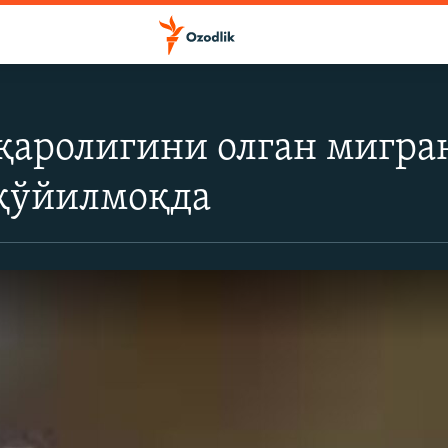
қаролигини олган мигра
 қўйилмоқда