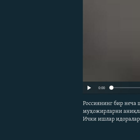
0:00
Россиянинг бир неча 
муҳожирларни аниқла
Ички ишлар идоралари