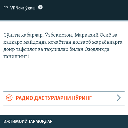
VPNсиз ўқиш
Сўнгги хабарлар, Ўзбекистон, Марказий Осиë ва
халқаро майдонда кечаëтган долзарб жараëнларга
доир тафсилот ва таҳлиллар билан Озодликда
танишинг!
РАДИО ДАСТУРЛАРНИ КЎРИНГ
ИЖТИМОИЙ ТАРМОҚЛАР