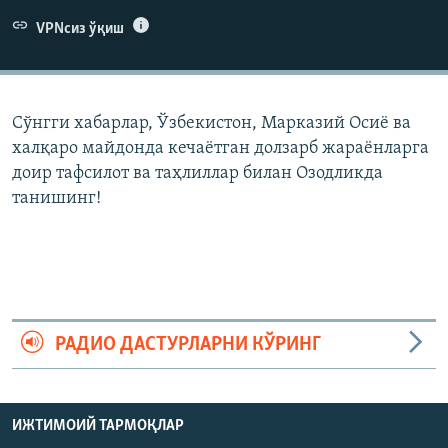
VPNсиз ўқиш
Сўнгги хабарлар, Ўзбекистон, Марказий Осиë ва
халқаро майдонда кечаëтган долзарб жараëнларга
доир тафсилот ва таҳлиллар билан Озодликда
танишинг!
РАДИО ДАСТУРЛАРНИ КЎРИНГ
ИЖТИМОИЙ ТАРМОҚЛАР