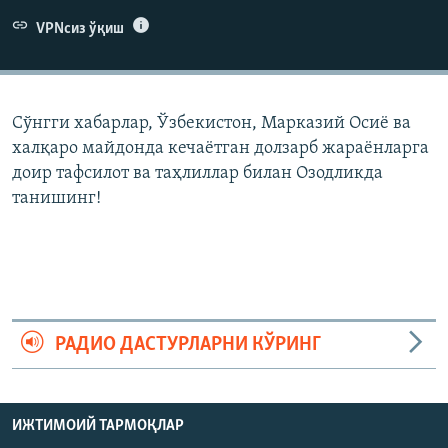
VPNсиз ўқиш
Сўнгги хабарлар, Ўзбекистон, Марказий Осиë ва
халқаро майдонда кечаëтган долзарб жараëнларга
доир тафсилот ва таҳлиллар билан Озодликда
танишинг!
РАДИО ДАСТУРЛАРНИ КЎРИНГ
ИЖТИМОИЙ ТАРМОҚЛАР