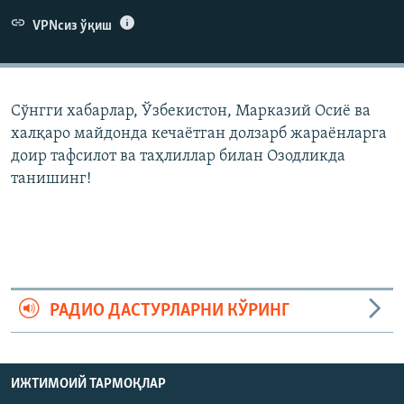
VPNсиз ўқиш
Сўнгги хабарлар, Ўзбекистон, Марказий Осиë ва
халқаро майдонда кечаëтган долзарб жараëнларга
доир тафсилот ва таҳлиллар билан Озодликда
танишинг!
РАДИО ДАСТУРЛАРНИ КЎРИНГ
ИЖТИМОИЙ ТАРМОҚЛАР