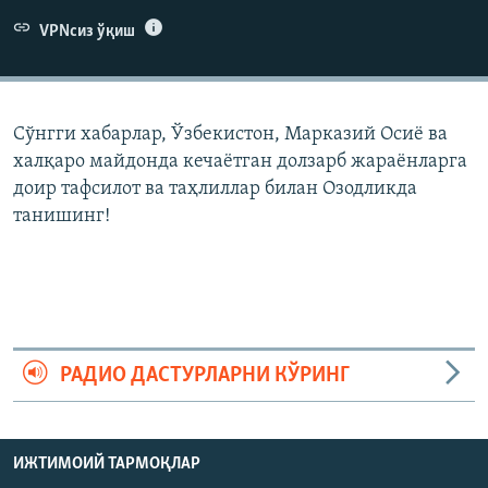
VPNсиз ўқиш
Сўнгги хабарлар, Ўзбекистон, Марказий Осиë ва
халқаро майдонда кечаëтган долзарб жараëнларга
доир тафсилот ва таҳлиллар билан Озодликда
танишинг!
РАДИО ДАСТУРЛАРНИ КЎРИНГ
ИЖТИМОИЙ ТАРМОҚЛАР