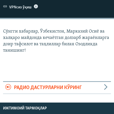
VPNсиз ўқиш
Сўнгги хабарлар, Ўзбекистон, Марказий Осиë ва
халқаро майдонда кечаëтган долзарб жараëнларга
доир тафсилот ва таҳлиллар билан Озодликда
танишинг!
РАДИО ДАСТУРЛАРНИ КЎРИНГ
ИЖТИМОИЙ ТАРМОҚЛАР