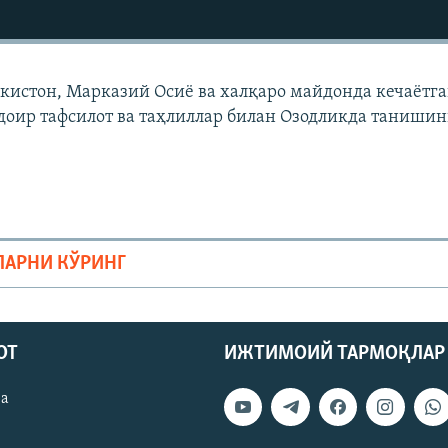
екистон, Марказий Осиë ва халқаро майдонда кечаëтг
доир тафсилот ва таҳлиллар билан Озодликда танишин
ЛАРНИ КЎРИНГ
ОТ
ИЖТИМОИЙ ТАРМОҚЛАР
ва