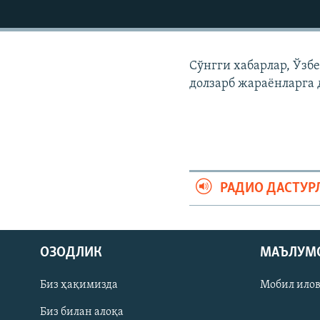
Сўнгги хабарлар, Ўзб
долзарб жараëнларга 
РАДИО ДАСТУР
На русском
ОЗОДЛИК
МАЪЛУМ
ИЖТИМОИЙ ТАРМОҚЛАР
Биз ҳақимизда
Мобил ило
Биз билан алоқа