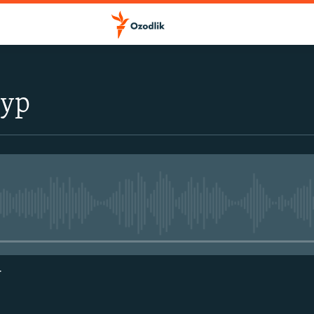
тур
Айни дамда медиа-манба мавжу
г