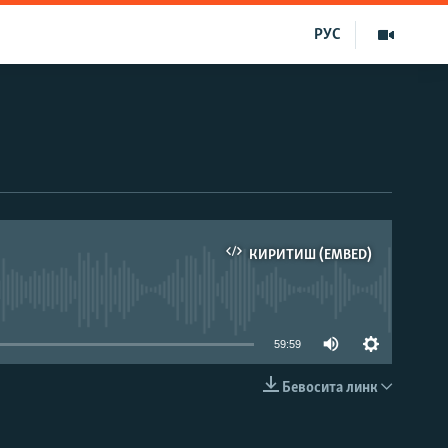
РУС
КИРИТИШ (EMBED)
д эмас
59:59
Бевосита линк
КИРИТИШ (EMBED)