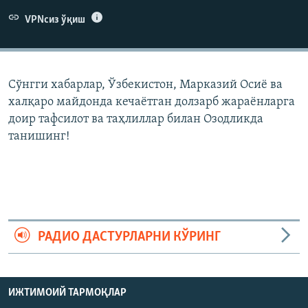
VPNсиз ўқиш
Сўнгги хабарлар, Ўзбекистон, Марказий Осиë ва
халқаро майдонда кечаëтган долзарб жараëнларга
доир тафсилот ва таҳлиллар билан Озодликда
танишинг!
РАДИО ДАСТУРЛАРНИ КЎРИНГ
ИЖТИМОИЙ ТАРМОҚЛАР