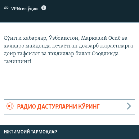
VPNсиз ўқиш
Сўнгги хабарлар, Ўзбекистон, Марказий Осиë ва
халқаро майдонда кечаëтган долзарб жараëнларга
доир тафсилот ва таҳлиллар билан Озодликда
танишинг!
РАДИО ДАСТУРЛАРНИ КЎРИНГ
ИЖТИМОИЙ ТАРМОҚЛАР