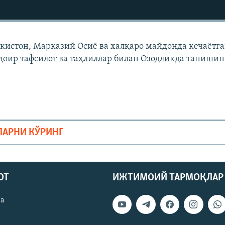
екистон, Марказий Осиë ва халқаро майдонда кечаëтг
доир тафсилот ва таҳлиллар билан Озодликда танишин
ЛАРНИ КЎРИНГ
ОТ
ИЖТИМОИЙ ТАРМОҚЛАР
ва