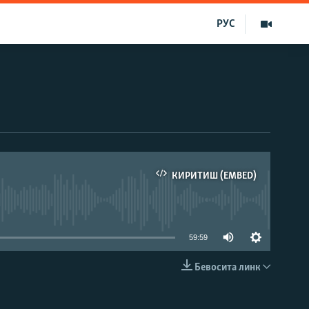
РУС
КИРИТИШ (EMBED)
д эмас
59:59
Бевосита линк
КИРИТИШ (EMBED)