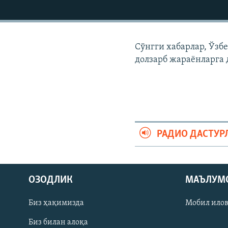
Сўнгги хабарлар, Ўзб
долзарб жараëнларга 
РАДИО ДАСТУР
На русском
ОЗОДЛИК
МАЪЛУМ
ИЖТИМОИЙ ТАРМОҚЛАР
Биз ҳақимизда
Мобил ило
Биз билан алоқа