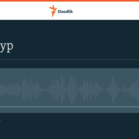
тур
Айни дамда медиа-манба мавжу
г