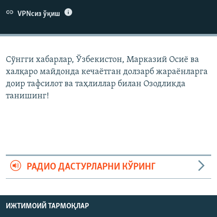
VPNсиз ўқиш
Сўнгги хабарлар, Ўзбекистон, Марказий Осиë ва
халқаро майдонда кечаëтган долзарб жараëнларга
доир тафсилот ва таҳлиллар билан Озодликда
танишинг!
РАДИО ДАСТУРЛАРНИ КЎРИНГ
ИЖТИМОИЙ ТАРМОҚЛАР