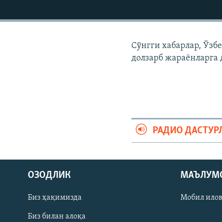
Сўнгги хабарлар, Ўзб
долзарб жараëнларга 
РАДИО ДАСТУР
На русском
ОЗОДЛИК
МАЪЛУМ
ИЖТИМОИЙ ТАРМОҚЛАР
Биз ҳақимизда
Мобил ило
Биз билан алоқа