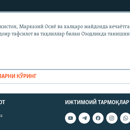
екистон, Марказий Осиë ва халқаро майдонда кечаëтг
доир тафсилот ва таҳлиллар билан Озодликда танишин
ЛАРНИ КЎРИНГ
ОТ
ИЖТИМОИЙ ТАРМОҚЛАР
ва