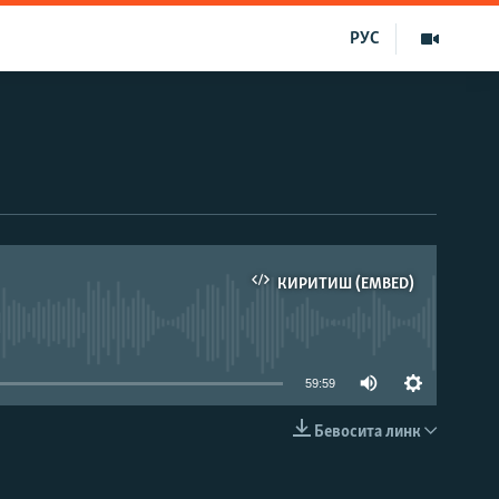
РУС
КИРИТИШ (EMBED)
д эмас
59:59
Бевосита линк
КИРИТИШ (EMBED)