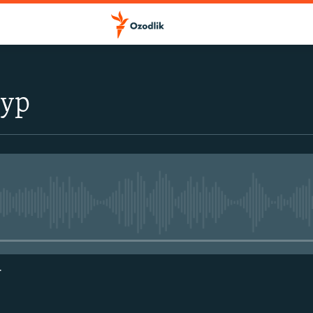
тур
Айни дамда медиа-манба мавжу
г