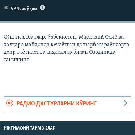
VPNсиз ўқиш
Сўнгги хабарлар, Ўзбекистон, Марказий Осиë ва
халқаро майдонда кечаëтган долзарб жараëнларга
доир тафсилот ва таҳлиллар билан Озодликда
танишинг!
РАДИО ДАСТУРЛАРНИ КЎРИНГ
ИЖТИМОИЙ ТАРМОҚЛАР