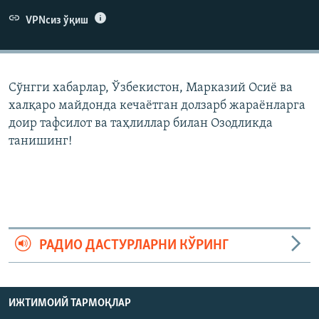
VPNсиз ўқиш
Сўнгги хабарлар, Ўзбекистон, Марказий Осиë ва
халқаро майдонда кечаëтган долзарб жараëнларга
доир тафсилот ва таҳлиллар билан Озодликда
танишинг!
РАДИО ДАСТУРЛАРНИ КЎРИНГ
ИЖТИМОИЙ ТАРМОҚЛАР