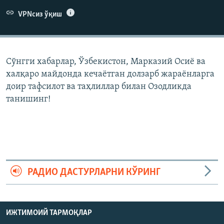
VPNсиз ўқиш
Сўнгги хабарлар, Ўзбекистон, Марказий Осиë ва
халқаро майдонда кечаëтган долзарб жараëнларга
доир тафсилот ва таҳлиллар билан Озодликда
танишинг!
РАДИО ДАСТУРЛАРНИ КЎРИНГ
ИЖТИМОИЙ ТАРМОҚЛАР