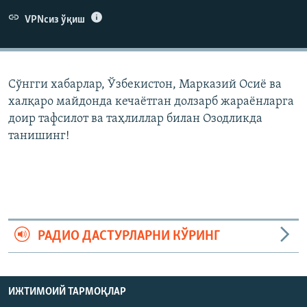
VPNсиз ўқиш
Сўнгги хабарлар, Ўзбекистон, Марказий Осиë ва
халқаро майдонда кечаëтган долзарб жараëнларга
доир тафсилот ва таҳлиллар билан Озодликда
танишинг!
РАДИО ДАСТУРЛАРНИ КЎРИНГ
ИЖТИМОИЙ ТАРМОҚЛАР