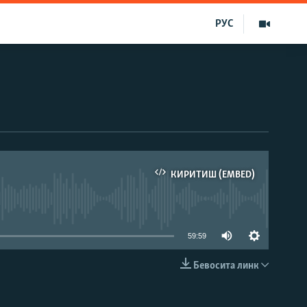
РУС
КИРИТИШ (EMBED)
д эмас
59:59
Бевосита линк
КИРИТИШ (EMBED)