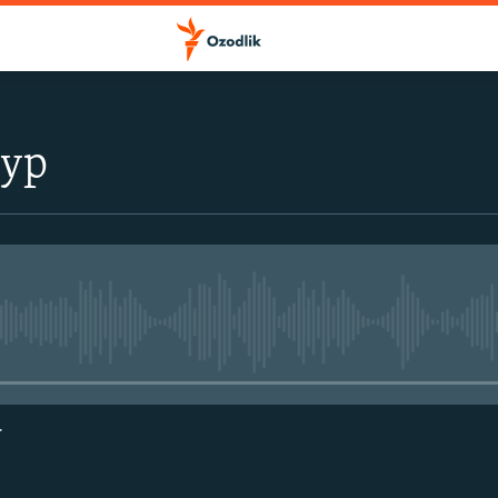
тур
Айни дамда медиа-манба мавжу
г