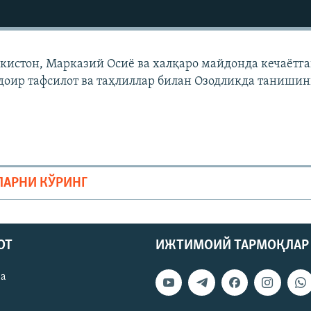
екистон, Марказий Осиë ва халқаро майдонда кечаëтг
доир тафсилот ва таҳлиллар билан Озодликда танишин
ЛАРНИ КЎРИНГ
ОТ
ИЖТИМОИЙ ТАРМОҚЛАР
ва