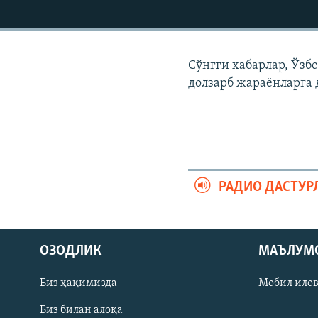
Сўнгги хабарлар, Ўзб
долзарб жараëнларга 
РАДИО ДАСТУР
На русском
ОЗОДЛИК
МАЪЛУМ
ИЖТИМОИЙ ТАРМОҚЛАР
Биз ҳақимизда
Мобил ило
Биз билан алоқа