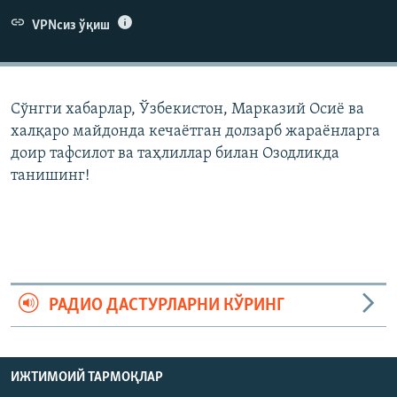
VPNсиз ўқиш
Сўнгги хабарлар, Ўзбекистон, Марказий Осиë ва
халқаро майдонда кечаëтган долзарб жараëнларга
доир тафсилот ва таҳлиллар билан Озодликда
танишинг!
РАДИО ДАСТУРЛАРНИ КЎРИНГ
ИЖТИМОИЙ ТАРМОҚЛАР