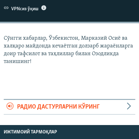
VPNсиз ўқиш
Сўнгги хабарлар, Ўзбекистон, Марказий Осиë ва
халқаро майдонда кечаëтган долзарб жараëнларга
доир тафсилот ва таҳлиллар билан Озодликда
танишинг!
РАДИО ДАСТУРЛАРНИ КЎРИНГ
ИЖТИМОИЙ ТАРМОҚЛАР