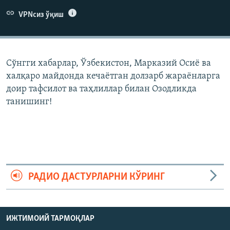
VPNсиз ўқиш
Сўнгги хабарлар, Ўзбекистон, Марказий Осиë ва
халқаро майдонда кечаëтган долзарб жараëнларга
доир тафсилот ва таҳлиллар билан Озодликда
танишинг!
РАДИО ДАСТУРЛАРНИ КЎРИНГ
ИЖТИМОИЙ ТАРМОҚЛАР