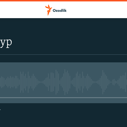
тур
Айни дамда медиа-манба мавжу
г