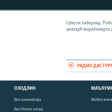
Сўнгги хабарлар, Ўзб
долзарб жараëнларга 
РАДИО ДАСТУР
На русском
ОЗОДЛИК
МАЪЛУМ
ИЖТИМОИЙ ТАРМОҚЛАР
Биз ҳақимизда
Мобил ило
Биз билан алоқа