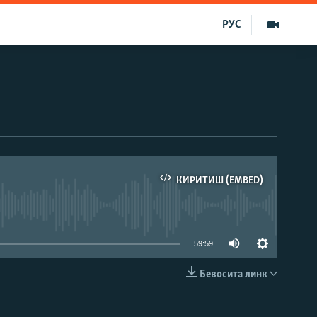
РУС
КИРИТИШ (EMBED)
д эмас
59:59
Бевосита линк
КИРИТИШ (EMBED)