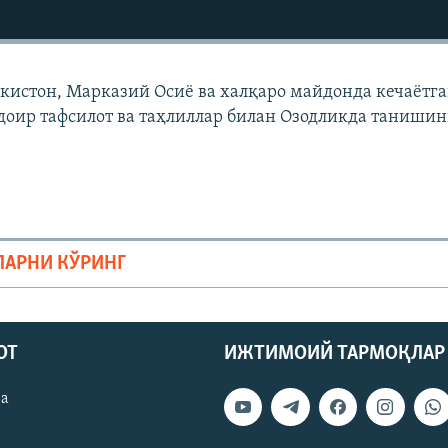
екистон, Марказий Осиë ва халқаро майдонда кечаëтг
доир тафсилот ва таҳлиллар билан Озодликда танишин
ЛАРНИ КЎРИНГ
ОТ
ИЖТИМОИЙ ТАРМОҚЛАР
ва