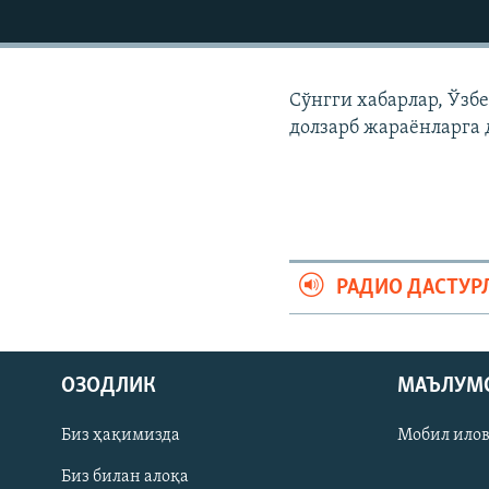
Сўнгги хабарлар, Ўзб
долзарб жараëнларга 
РАДИО ДАСТУР
На русском
ОЗОДЛИК
МАЪЛУМ
ИЖТИМОИЙ ТАРМОҚЛАР
Биз ҳақимизда
Мобил ило
Биз билан алоқа