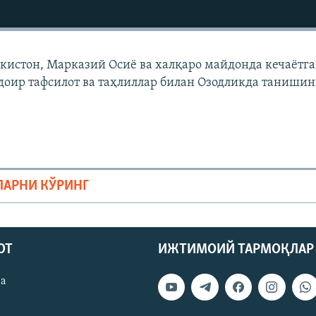
екистон, Марказий Осиë ва халқаро майдонда кечаëтг
доир тафсилот ва таҳлиллар билан Озодликда танишин
ЛАРНИ КЎРИНГ
ОТ
ИЖТИМОИЙ ТАРМОҚЛАР
ва