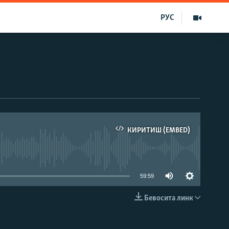
РУС
КИРИТИШ (EMBED)
д эмас
59:59
Бевосита линк
КИРИТИШ (EMBED)