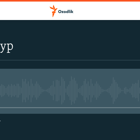
тур
Айни дамда медиа-манба мавжу
г