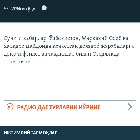
VPNсиз ўқиш
Сўнгги хабарлар, Ўзбекистон, Марказий Осиë ва
халқаро майдонда кечаëтган долзарб жараëнларга
доир тафсилот ва таҳлиллар билан Озодликда
танишинг!
РАДИО ДАСТУРЛАРНИ КЎРИНГ
ИЖТИМОИЙ ТАРМОҚЛАР