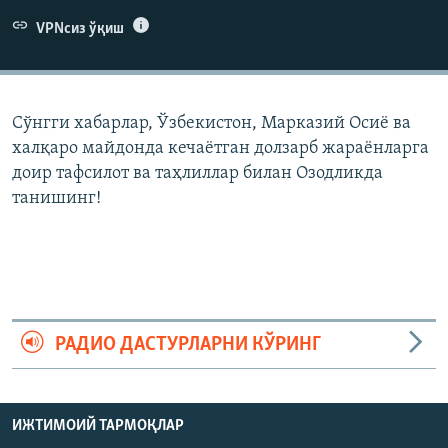
VPNсиз ўқиш
Сўнгги хабарлар, Ўзбекистон, Марказий Осиë ва
халқаро майдонда кечаëтган долзарб жараëнларга
доир тафсилот ва таҳлиллар билан Озодликда
танишинг!
РАДИО ДАСТУРЛАРНИ КЎРИНГ
ИЖТИМОИЙ ТАРМОҚЛАР