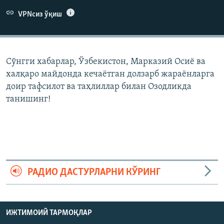
VPNсиз ўқиш
Сўнгги хабарлар, Ўзбекистон, Марказий Осиë ва
халқаро майдонда кечаëтган долзарб жараëнларга
доир тафсилот ва таҳлиллар билан Озодликда
танишинг!
РАДИО ДАСТУРЛАРНИ КЎРИНГ
ИЖТИМОИЙ ТАРМОҚЛАР