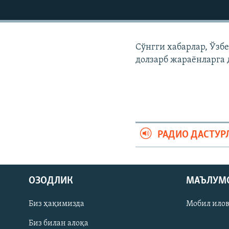
Сўнгги хабарлар, Ўзб
долзарб жараëнларга 
РАДИО ДАСТУР
На русском
ОЗОДЛИК
МАЪЛУМ
ИЖТИМОИЙ ТАРМОҚЛАР
Биз ҳақимизда
Мобил ило
Биз билан алоқа