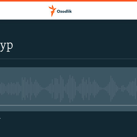
тур
Айни дамда медиа-манба мавжу
г