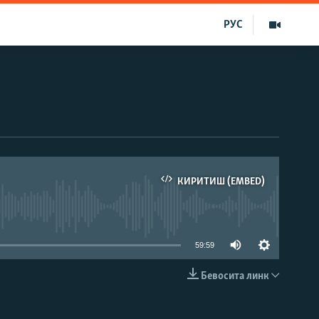
РУС
КИРИТИШ (EMBED)
д эмас
59:59
Бевосита линк
КИРИТИШ (EMBED)