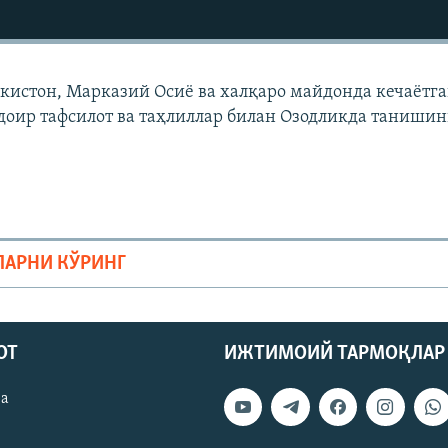
екистон, Марказий Осиë ва халқаро майдонда кечаëтг
доир тафсилот ва таҳлиллар билан Озодликда танишин
ЛАРНИ КЎРИНГ
ОТ
ИЖТИМОИЙ ТАРМОҚЛАР
ва