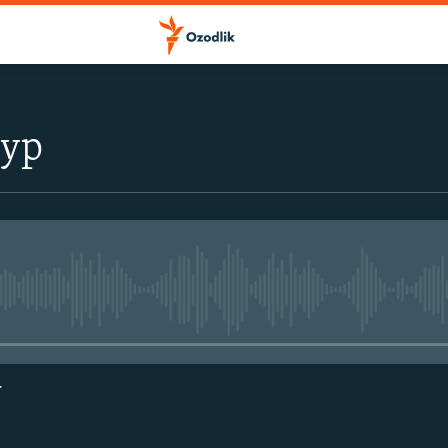
тур
Айни дамда медиа-манба мавжу
г