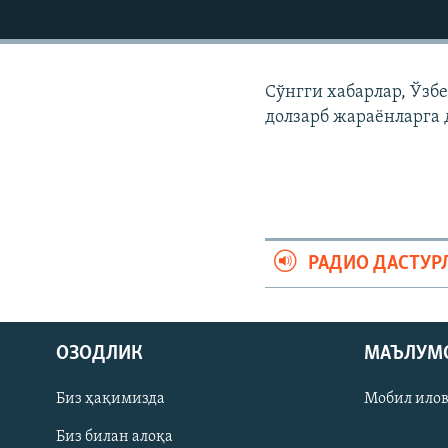
Сўнгги хабарлар, Ўзб
долзарб жараëнларга 
РАДИО ДАСТУР
На русском
ОЗОДЛИК
МАЪЛУМ
ИЖТИМОИЙ ТАРМОҚЛАР
Биз ҳақимизда
Мобил ило
Биз билан алоқа