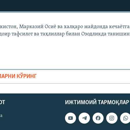
екистон, Марказий Осиë ва халқаро майдонда кечаëтг
доир тафсилот ва таҳлиллар билан Озодликда танишин
ЛАРНИ КЎРИНГ
ОТ
ИЖТИМОИЙ ТАРМОҚЛАР
ва