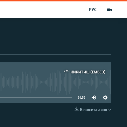
РУС
КИРИТИШ (EMBED)
д эмас
59:59
Бевосита линк
КИРИТИШ (EMBED)