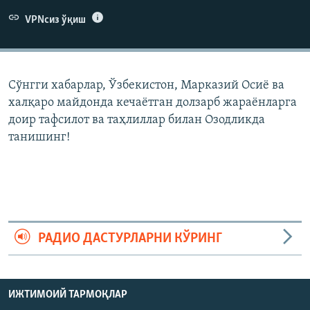
VPNсиз ўқиш
Сўнгги хабарлар, Ўзбекистон, Марказий Осиë ва
халқаро майдонда кечаëтган долзарб жараëнларга
доир тафсилот ва таҳлиллар билан Озодликда
танишинг!
РАДИО ДАСТУРЛАРНИ КЎРИНГ
ИЖТИМОИЙ ТАРМОҚЛАР