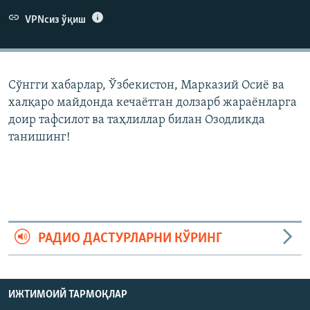
VPNсиз ўқиш
Сўнгги хабарлар, Ўзбекистон, Марказий Осиë ва
халқаро майдонда кечаëтган долзарб жараëнларга
доир тафсилот ва таҳлиллар билан Озодликда
танишинг!
РАДИО ДАСТУРЛАРНИ КЎРИНГ
ИЖТИМОИЙ ТАРМОҚЛАР