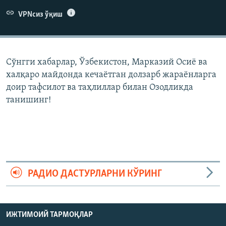
VPNсиз ўқиш
Сўнгги хабарлар, Ўзбекистон, Марказий Осиë ва
халқаро майдонда кечаëтган долзарб жараëнларга
доир тафсилот ва таҳлиллар билан Озодликда
танишинг!
РАДИО ДАСТУРЛАРНИ КЎРИНГ
ИЖТИМОИЙ ТАРМОҚЛАР