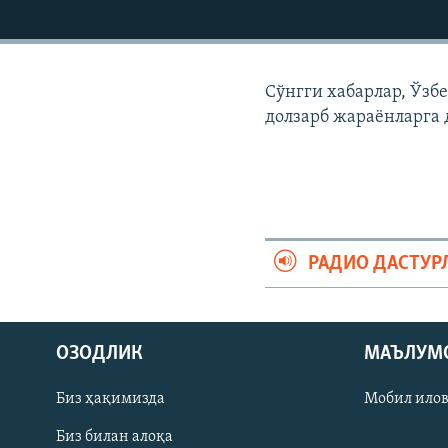
Сўнгги хабарлар, Ўзб
долзарб жараëнларга 
РАДИО ДАСТУР
На русском
ОЗОДЛИК
МАЪЛУМ
ИЖТИМОИЙ ТАРМОҚЛАР
Биз ҳақимизда
Мобил ило
Биз билан алоқа