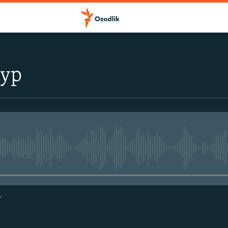
тур
Айни дамда медиа-манба мавжу
г