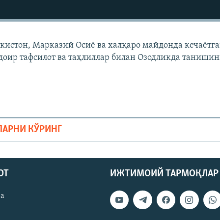
екистон, Марказий Осиë ва халқаро майдонда кечаëтг
доир тафсилот ва таҳлиллар билан Озодликда танишин
ЛАРНИ КЎРИНГ
ОТ
ИЖТИМОИЙ ТАРМОҚЛАР
ва