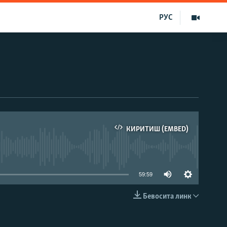
РУС
КИРИТИШ (EMBED)
д эмас
59:59
Бевосита линк
КИРИТИШ (EMBED)