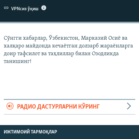
VPNсиз ўқиш
Сўнгги хабарлар, Ўзбекистон, Марказий Осиë ва
халқаро майдонда кечаëтган долзарб жараëнларга
доир тафсилот ва таҳлиллар билан Озодликда
танишинг!
РАДИО ДАСТУРЛАРНИ КЎРИНГ
ИЖТИМОИЙ ТАРМОҚЛАР