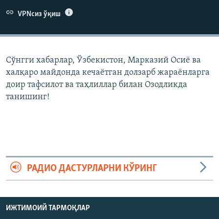
VPNсиз ўқиш
Сўнгги хабарлар, Ўзбекистон, Марказий Осиë ва
халқаро майдонда кечаëтган долзарб жараëнларга
доир тафсилот ва таҳлиллар билан Озодликда
танишинг!
РАДИО ДАСТУРЛАРНИ КЎРИНГ
ИЖТИМОИЙ ТАРМОҚЛАР