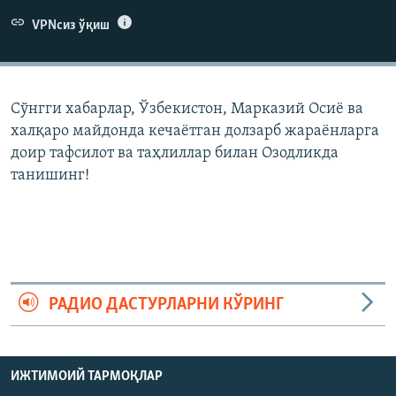
VPNсиз ўқиш
Сўнгги хабарлар, Ўзбекистон, Марказий Осиë ва
халқаро майдонда кечаëтган долзарб жараëнларга
доир тафсилот ва таҳлиллар билан Озодликда
танишинг!
РАДИО ДАСТУРЛАРНИ КЎРИНГ
ИЖТИМОИЙ ТАРМОҚЛАР