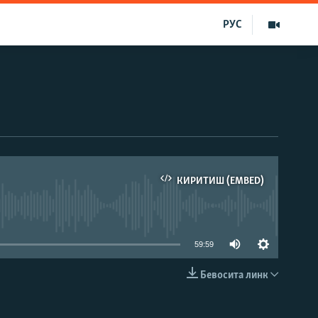
РУС
КИРИТИШ (EMBED)
д эмас
59:59
Бевосита линк
КИРИТИШ (EMBED)