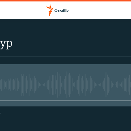
тур
Айни дамда медиа-манба мавжу
г