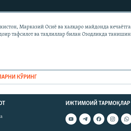
екистон, Марказий Осиë ва халқаро майдонда кечаëтг
доир тафсилот ва таҳлиллар билан Озодликда танишин
ЛАРНИ КЎРИНГ
ОТ
ИЖТИМОИЙ ТАРМОҚЛАР
ва