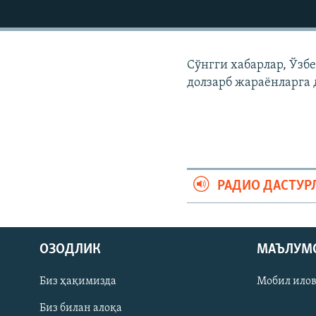
Сўнгги хабарлар, Ўзб
долзарб жараëнларга 
РАДИО ДАСТУР
На русском
ОЗОДЛИК
МАЪЛУМ
ИЖТИМОИЙ ТАРМОҚЛАР
Биз ҳақимизда
Мобил ило
Биз билан алоқа